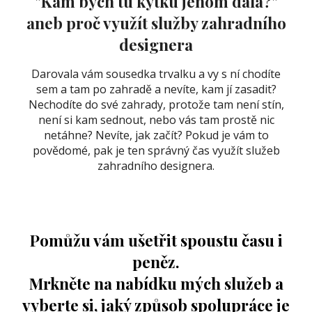
"Kam bych tu kytku jenom dala?"
aneb
proč využít služby zahradního
designera
Darovala vám sousedka trvalku a vy s ní chodíte
sem a tam po zahradě a nevíte, kam jí zasadit?
Nechodíte do své zahrady, protože tam není stín,
není si kam sednout, nebo vás tam prostě nic
netáhne?
Nevíte, jak začít? Pokud je vám to
povědomé, pak je ten správný čas využít služeb
zahradního designera.
Pomůžu vám ušetřit spoustu času i
peněz.
Mrkněte na nabídku mých služeb a
vyberte si, jaký způsob spolupráce je